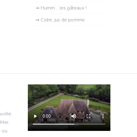
⇒ Humm… les gâteaux !
⇒ Cidre, jus de pomme
ville,
-Mer,
 ou